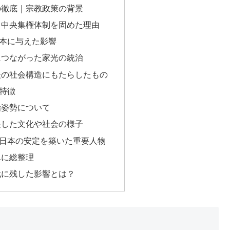
の徹底｜宗教政策の背景
｜中央集権体制を固めた理由
本に与えた影響
につながった家光の統治
後の社会構造にもたらしたもの
特徴
治姿勢について
展した文化や社会の様子
日本の安定を築いた重要人物
単に総整理
代に残した影響とは？