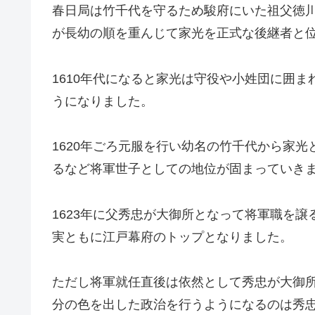
春日局は竹千代を守るため駿府にいた祖父徳
が長幼の順を重んじて家光を正式な後継者と
1610年代になると家光は守役や小姓団に囲
うになりました。
1620年ごろ元服を行い幼名の竹千代から家
るなど将軍世子としての地位が固まっていき
1623年に父秀忠が大御所となって将軍職を譲
実ともに江戸幕府のトップとなりました。
ただし将軍就任直後は依然として秀忠が大御
分の色を出した政治を行うようになるのは秀