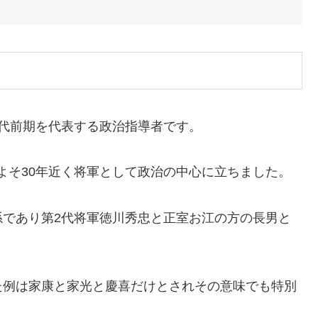
け
代前期を代表する政治指導者です。
りおよそ30年近く将軍として政治の中心に立ちました。
孫であり第2代将軍徳川秀忠と正室お江の方の長男と
た例は家康と家光と慶喜だけとされその意味でも特別