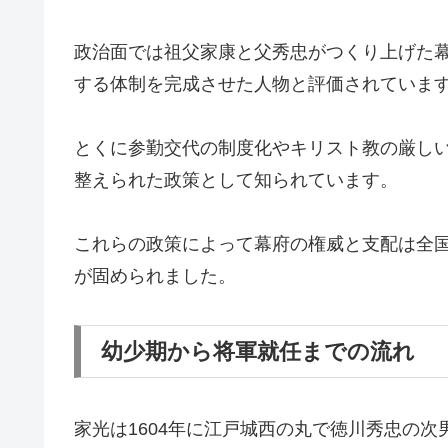
政治面では祖父家康と父秀忠がつくり上げた
する体制を完成させた人物と評価されていま
とくに参勤交代の制度化やキリスト教の厳し
整えられた政策として知られています。
これらの政策によって幕府の権威と支配は全
が固められました。
幼少期から将軍就任までの流れ
家光は1604年に江戸城西の丸で徳川秀忠の