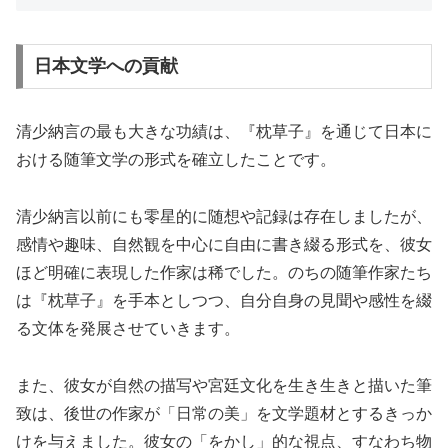
日本文学への貢献
清少納言の最も大きな功績は、『枕草子』を通じて日本に
おける随筆文学の形式を確立したことです。
清少納言以前にも零星的に随想や記録は存在しましたが、
感情や趣味、自然観を中心に自由に書き綴る形式を、彼女
ほど明確に表現した作家は稀でした。のちの随筆作家たち
は『枕草子』を手本としつつ、自分自身の見聞や感性を綴
る文体を発展させていきます。
また、彼女が自然の描写や宮廷文化を生き生きと描いた筆
致は、後世の作家が「日常の美」を文学題材とするきっか
けを与えました。彼女の「をかし」的な視点、すなわち物