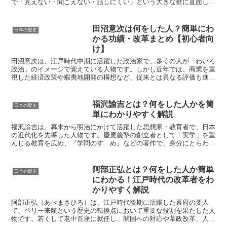
で「見えない・聞こえない・話しにくい」という大きな壁に直面しま
したが、サリバン先生との出会いをきっかけに少しずつ言葉...
田沼意次は何をした人？簡単にわ
日本の歴史
かる功績・改革まとめ【初心者向
け】
田沼意次は、江戸時代中期に活躍した政治家で、多くの人が「わいろ
政治」のイメージで覚えている人物です。しかし近年では、商業を重
視した経済政策や蝦夷地開発の構想など、従来とは異なる評価も進ん
でいます。本記事では、日本史が得意でない方でも理解しや...
福沢諭吉とは？何をした人かを簡
日本の歴史
単にわかりやすく解説
福沢諭吉は、幕末から明治にかけて活躍した思想家・教育者で、日本
の近代化を先導した人物です。慶應義塾の創立者として「実学」を重
んじる教育を広め、『学問のすゝめ』などの著作で、身分にとらわれ
ず学び自立することの大切さを説きました。また、西洋の制...
阿部正弘とは？何をした人か簡単
日本の歴史
にわかる！江戸時代の改革者をわ
かりやすく解説
阿部正弘（あべまさひろ）は、江戸時代後期に活躍した幕府の要人
で、ペリー来航という歴史の転換点において重要な役割を果たした人
物です。若くして老中首座に就任し、開国への対応や幕政改革、人材
登用などに尽力しました。この記事では、阿部正弘の人物像や...