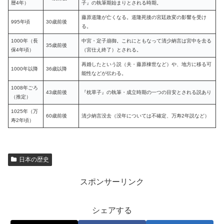
暦4年）
子』の執筆期始まりとされる時期。
藤原道隆が亡くなる。道隆死後の宮廷政変の影響を受け
995年頃
30歳前後
る。
1000年（長
中宮・定子崩御。これにともなって清少納言は宮中を去る
35歳前後
保4年頃）
（宮仕え終了）とされる。
再婚したという説（夫・藤原棟世など）や、地方に移る可
1000年以降
36歳以降
能性などが伝わる。
1008年ごろ
43歳前後
『枕草子』の執筆・成立時期の一つの目安とされる説あり
（推定）
1025年（万
60歳前後
清少納言没去（没年については不確定、万寿2年説など）
寿2年頃）
日本の歴史
スポンサーリンク
シェアする