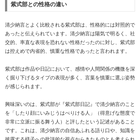
紫式部との性格の違い
清少納言とよく比較される紫式部は、性格的には対照的で
あったと伝えられています。清少納言は陽気で明るく、社
交的、率直な表現を恐れない性格だったのに対し、紫式部
は控えめで内省的、慎重な性格であったと言われます。
紫式部は作品や日記において、感情や人間関係の機微を深
く掘り下げるタイプの表現が多く、言葉を慎重に選ぶ姿勢
が感じられます。
興味深いのは、紫式部が『紫式部日記』で清少納言のこと
を「したり顔にいみじうはべりける人」（得意げな態度で
非常に立派に振る舞う人）と評したという記述があること
です。これは、清少納言の自信あふれる語り口や、知識を
披露する様子への批評的な視点からきたものとも考えられ