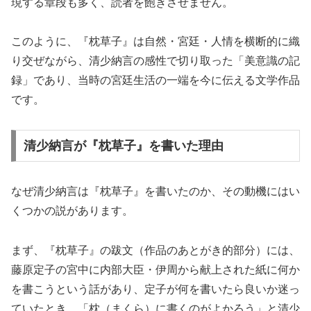
現する章段も多く、読者を飽きさせません。
このように、『枕草子』は自然・宮廷・人情を横断的に織
り交ぜながら、清少納言の感性で切り取った「美意識の記
録」であり、当時の宮廷生活の一端を今に伝える文学作品
です。
清少納言が『枕草子』を書いた理由
なぜ清少納言は『枕草子』を書いたのか、その動機にはい
くつかの説があります。
まず、『枕草子』の跋文（作品のあとがき的部分）には、
藤原定子の宮中に内部大臣・伊周から献上された紙に何か
を書こうという話があり、定子が何を書いたら良いか迷っ
ていたとき、「枕（まくら）に書くのがよかろう」と清少