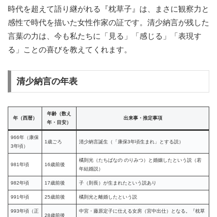
時代を超えて語り継がれる『枕草子』は、まさに観察力と
感性で時代を描いた女性作家の証です。清少納言が残した
言葉の力は、今も私たちに「見る」「感じる」「表現す
る」ことの喜びを教えてくれます。
清少納言の年表
年齢（数え
年（西暦）
出来事・推定事項
年・目安）
966年（康保
1歳ごろ
清少納言誕生（「康保3年頃生まれ」とする説）
3年頃）
橘則光（たちばなの のりみつ）と婚姻したという説（若
981年頃
16歳前後
年結婚説）
982年頃
17歳前後
子（則長）が生まれたという説あり
991年頃
25歳前後
橘則光と離婚したという説
993年頃（正
中宮・藤原定子に仕える女房（宮中出仕）となる。『枕草
28歳前後