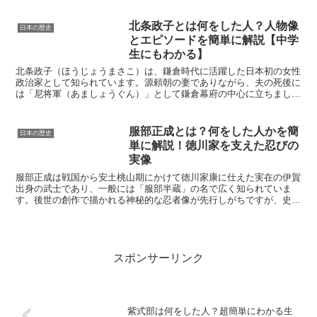
北条政子とは何をした人？人物像
日本の歴史
とエピソードを簡単に解説【中学
生にもわかる】
北条政子（ほうじょうまさこ）は、鎌倉時代に活躍した日本初の女性
政治家として知られています。源頼朝の妻でありながら、夫の死後に
は「尼将軍（あましょうぐん）」として鎌倉幕府の中心に立ちまし
た。この記事では、北条政子がどんな人物だったのか、何をし...
服部正成とは？何をした人かを簡
日本の歴史
単に解説！徳川家を支えた忍びの
実像
服部正成は戦国から安土桃山期にかけて徳川家康に仕えた実在の伊賀
出身の武士であり、一般には「服部半蔵」の名で広く知られていま
す。後世の創作で描かれる神秘的な忍者像が先行しがちですが、史料
に基づいて見ると彼は家康の幕下で伊賀者を統率し、要所で軍...
スポンサーリンク
紫式部は何をした人？超簡単にわかる生