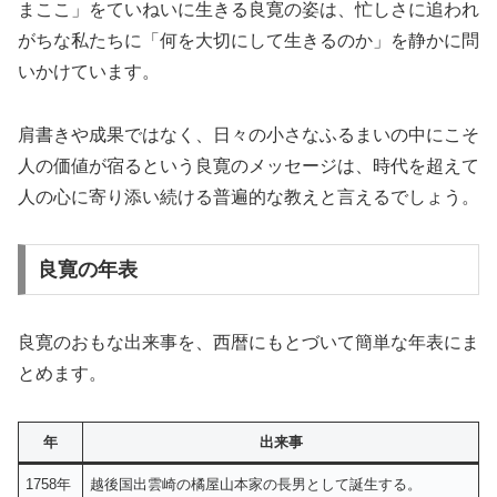
まここ」をていねいに生きる良寛の姿は、忙しさに追われ
がちな私たちに「何を大切にして生きるのか」を静かに問
いかけています。
肩書きや成果ではなく、日々の小さなふるまいの中にこそ
人の価値が宿るという良寛のメッセージは、時代を超えて
人の心に寄り添い続ける普遍的な教えと言えるでしょう。
良寛の年表
良寛のおもな出来事を、西暦にもとづいて簡単な年表にま
とめます。
年
出来事
1758年
越後国出雲崎の橘屋山本家の長男として誕生する。