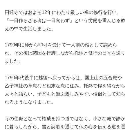
円通寺ではおよそ12年にわたり厳しい禅の修行を行い、
「一日作らざる者は一日食わず」という労働を重んじる教
えの中で生活しました。
1790年に師から印可を受けて一人前の僧として認めら
れ、その後は諸国を行脚しながら托鉢と修行の日々を送り
ました。
1790年代後半に越後へ戻ってからは、国上山の五合庵や
乙子神社の草庵など粗末な庵に住み、托鉢で糧を得ながら
人々と語らい、子どもと遊ぶ親しみやすい僧侶として知ら
れるようになりました。
寺の住職となって権威を持つ道ではなく、小さな庵で静か
に暮らしながら、書と詩歌を通じて仏の心を伝える道を選