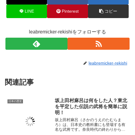
LINE
Pinterest
コピー
leabremicker-rekishiをフォローする
leabremicker-rekishi
関連記事
坂上田村麻呂は何をした人？東北
日本の歴史
を平定した伝説の武将を簡単に説
明！
坂上田村麻呂（さかのうえのたむらま
ろ）は、日本史の教科書にも登場する有
名な武将です。奈良時代の終わりから平
安時代初期にかけて活躍し、東北地方の