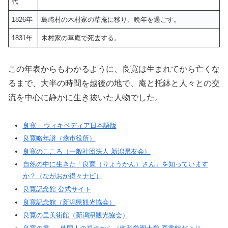
代
1826年
島崎村の木村家の草庵に移り、晩年を過ごす。
1831年
木村家の草庵で死去する。
この年表からもわかるように、良寛は生まれてから亡くな
るまで、大半の時間を越後の地で、庵と托鉢と人々との交
流を中心に静かに生き抜いた人物でした。
良寛 – ウィキペディア日本語版
良寛略年譜（燕市役所）
良寛のこころ（一般社団法人 新潟県友会）
自然の中に生きた「良寛（りょうかん）さん」を知っています
か？（ながおか得々ナビ）
良寛記念館 公式サイト
良寛記念館（新潟県観光協会）
良寛の里美術館（新潟県観光協会）