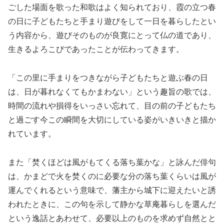
ごした場面を歌った和歌はよく知られており、霞の立つ春
の日に子どもたちと手まり遊びをして一日を暮らしたとい
う内容から、遊びそのものが良寛にとって仏の道であり、
生きるよろこびであったことが伝わってきます。
「この里に手まりをつきながら子どもたちと遊ぶ春の日
は、日が暮れなくてもかまわない」という趣旨の歌では、
時間の流れや損得をいっさい忘れて、目の前の子どもたち
と過ごす今この瞬間を大切にしている姿がいきいきと描か
れています。
また「焚くほどは風がもてくる落ち葉かな」と詠んだ俳句
は、かまどで火を焚くのに必要な分の落ち葉くらいは風が
運んでくれるという意味で、藩主から城下に迎えたいと誘
われたときに、この句を示して静かな草庵暮らしを選んだ
という逸話とあわせて、必要以上のものを求めず自然とと