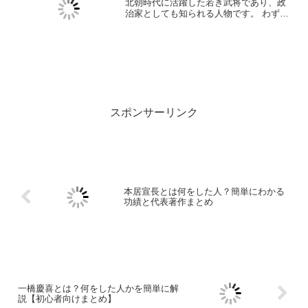
北朝時代に活躍した若き武将であり、政
治家としても知られる人物です。 わずか
21歳で生涯を終えたにもかかわらず、そ
の正義感と理想に満ちた行動は、今もな
お多くの人々に語り継がれています。 こ
の記事では、北畠...
スポンサーリンク
本居宣長とは何をした人？簡単にわかる
功績と代表著作まとめ
一橋慶喜とは？何をした人かを簡単に解
説【初心者向けまとめ】