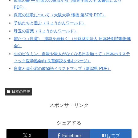
良寛の書 ― 外国人の視点から（敬和学園大学 図書館だより
PDF）
良寛の短歌について（大阪大学 懐徳 第37号 PDF）
子供たちと遊ぶ（りょうかんワールド）
珠玉の言葉（りょうかんワールド）
霞たつ（良寛）- 漢詩を紐解く!（公益財団法人 日本吟剣詩舞振興
会）
心のビタミン、自殺や殺人がなくなる日を願って（日本ホリステ
ィック医学協会内 良寛解説を含むページ）
良寛と貞心尼の歌物語イラストマップ（新潟県 PDF）
日本の歴史
スポンサーリンク
シェアする
X
Facebook
はてブ