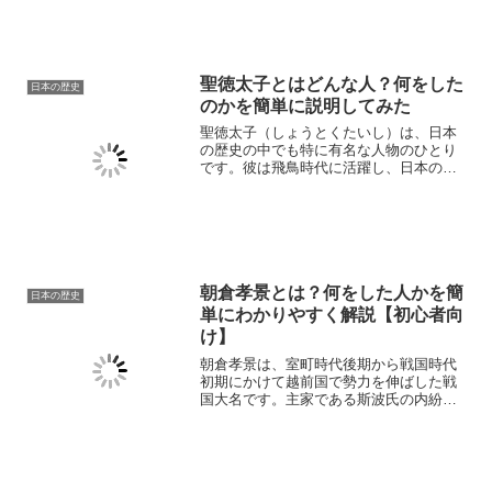
蝦夷（えみし）を平定したことで知られ
ています。日本で最初の「征夷大将軍
（せいいたいしょうぐん）」に...
聖徳太子とはどんな人？何をした
日本の歴史
のかを簡単に説明してみた
聖徳太子（しょうとくたいし）は、日本
の歴史の中でも特に有名な人物のひとり
です。彼は飛鳥時代に活躍し、日本の政
治制度や文化の基礎をつくった人物とし
て知られています。本記事では、「聖徳
太子とはどんな人なのか？」「どんなこ
とをしたのか？」を、日本...
朝倉孝景とは？何をした人かを簡
日本の歴史
単にわかりやすく解説【初心者向
け】
朝倉孝景は、室町時代後期から戦国時代
初期にかけて越前国で勢力を伸ばした戦
国大名です。主家である斯波氏の内紛や
応仁の乱などの混乱の中で頭角を現し、
一乗谷を拠点として越前一国の支配体制
を築き上げました。後に名君として知ら
れる孝景は、武力だけでな...