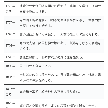
1770年
地蔵堂の大森子陽が開いた私塾「三峰館」で学び、漢学の
ごろ
素養を身につける。
備中国玉島の曹洞宗円通寺で国仙和尚に師事し、本格的に
1779年
出家して修行を始める。
1790年
師の国仙から印可を受け、一人前の僧として認められる。
師の死去後、諸国行脚の旅に出て、托鉢をしながら各地を
1791年
めぐる。
1796年
越後に帰郷し、郷本村などの庵に住み始める。
1800年
国上山の五合庵に入る。
一時ほかの寺に移ったのち、再び五合庵に住み、托鉢と書
1804年
や詩歌の生活を続ける。
1816年
五合庵を出て、乙子神社の草庵に移り住む。
ごろ
1820年
貞心尼と交流を深め、多くの和歌や漢詩を贈答し合う。