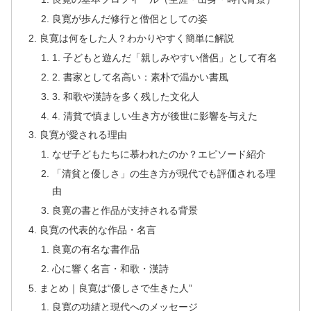
良寛が歩んだ修行と僧侶としての姿
良寛は何をした人？わかりやすく簡単に解説
1. 子どもと遊んだ「親しみやすい僧侶」として有名
2. 書家として名高い：素朴で温かい書風
3. 和歌や漢詩を多く残した文化人
4. 清貧で慎ましい生き方が後世に影響を与えた
良寛が愛される理由
なぜ子どもたちに慕われたのか？エピソード紹介
「清貧と優しさ」の生き方が現代でも評価される理
由
良寛の書と作品が支持される背景
良寛の代表的な作品・名言
良寛の有名な書作品
心に響く名言・和歌・漢詩
まとめ｜良寛は“優しさで生きた人”
良寛の功績と現代へのメッセージ