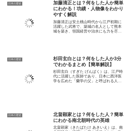
加藤清正とは？何をした人か簡単
日本の歴史
にわかる！功績・人物像をわかり
やすく解説
加藤清正は安土桃山時代から江戸初期に
活躍した武将で、築城の名人として熊本
城を築き、領国経営や治水にも力を尽く
した人物です。若い頃から豊臣秀吉に仕
え、戦場での規律と統率力で頭角を現
し、のちに肥後熊本の大名として地域の
発展に貢献しました。朝鮮出...
杉田玄白とは？何をした人か3分
日本の歴史
でわかるまとめ【簡単解説】
杉田玄白（すぎた げんぱく）は、江戸時
代に活躍した医師であり、日本に西洋医
学を広めた「蘭学の父」と呼ばれる人物
です。 彼が仲間たちと共に翻訳した『解
体新書』は、当時の日本人にとって衝撃
的な医学書であり、医学の歴史を大きく
変えました。 この記...
北畠顕家とは？何をした人？簡単
日本の歴史
にわかる南北朝時代の英雄
北畠顕家（きたばたけ あきいえ）は、南