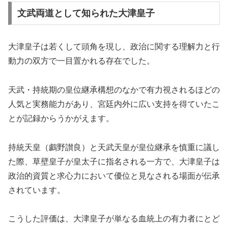
文武両道として知られた大津皇子
大津皇子は若くして頭角を現し、政治に関する理解力と行
動力の双方で一目置かれる存在でした。
天武・持統期の皇位継承構想のなかで有力視されるほどの
人気と実務能力があり、宮廷内外に広い支持を得ていたこ
とが記録からうかがえます。
持統天皇（鸕野讃良）と天武天皇が皇位継承を慎重に議し
た際、草壁皇子が皇太子に指名される一方で、大津皇子は
政治的資質と求心力において優位と見なされる場面が伝承
されています。
こうした評価は、大津皇子が単なる血統上の有力者にとど