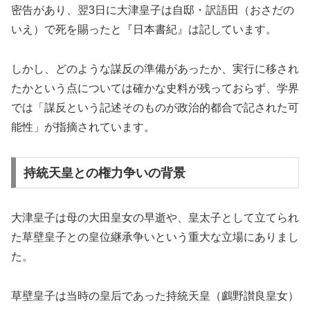
密告があり、翌3日に大津皇子は自邸・訳語田（おさだの
いえ）で死を賜ったと『日本書紀』は記しています。
しかし、どのような謀反の準備があったか、実行に移され
たかという点については確かな史料が残っておらず、学界
では「謀反という記述そのものが政治的都合で記された可
能性」が指摘されています。
持統天皇との権力争いの背景
大津皇子は母の大田皇女の早逝や、皇太子として立てられ
た草壁皇子との皇位継承争いという重大な立場にありまし
た。
草壁皇子は当時の皇后であった持統天皇（鸕野讃良皇女）