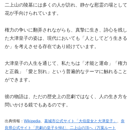
二上山の陵墓には多くの人が訪れ、静かな慰霊の場として
花が手向けられています。
権力の争いに翻弄されながらも、真摯に生き、詩心を残し
た大津皇子の姿は、現代においても「人としてどう生きる
か」を考えさせる存在であり続けています。
大津皇子の人生を通じて、私たちは「才能と運命」「権力
と正義」「愛と別れ」という普遍的なテーマに触れること
ができます。
彼の物語は、ただの歴史上の悲劇ではなく、人の生き方を
問いかける鏡でもあるのです。
出典情報：
Wikipedia
、
葛城市公式サイト「大伯皇女と大津皇子」
、
奈
良県公式サイト「悲劇の皇子を悼む、二上山の頂へ（万葉ルート