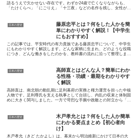
語るうえで欠かせない存在です。わずか24歳で亡くなりながらも、
「たけくらべ」「にごりえ」「十三夜」などの名作を残し、女性が文
学で身を立てることが難しかった時代に、筆一本で家族の生...
藤原忠平とは？何をした人かを簡
日本の歴史
単にわかりやすく解説！【中学生
にもおすすめ】
この記事では、平安時代の有力貴族である藤原忠平について、中学生
にもわかりやすく解説します。どんな家柄に生まれ、どのような役職
につき、どんな働きをしたのかを、教科書の流れに沿って整理しま
す。摂政や関白としての役割、政治を安定させた理由、同じ藤...
高師直とはどんな人？簡単にわか
日本の歴史
る性格・功績・最期をわかりやす
く解説
高師直は、南北朝の動乱期に足利幕府の実務と権力運営を担った中核
人物です。足利尊氏を支える執事として台頭し、内乱の収束と体制固
めに大きく関与しました。一方で苛烈な手腕や政敵との対立から「悪
役」とも語られ、観応の擾乱での失脚と最期は時代の転換点...
木戸孝允とは？何をした人か簡単
日本の歴史
にわかる要点まとめ【初心者向
け】
木戸孝允（きど たかよし）は、幕末から明治維新にかけて日本の大