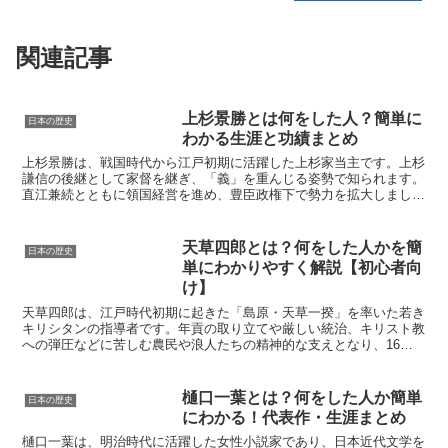
関連記事
上杉景勝とは何をした人？簡単に
日本の歴史
わかる生涯と功績まとめ
上杉景勝は、戦国時代から江戸初期に活躍した上杉家当主です。上杉
謙信の後継として家督を継ぎ、「義」を重んじる姿勢で知られます。
直江兼続とともに領国経営を進め、豊臣政権下で勢力を拡大しまし
た。関ヶ原後に会津へ移封されながらも家を守り抜き、後世に...
天草四郎とは？何をした人かを簡
日本の歴史
単にわかりやすく解説【初心者向
け】
天草四郎は、江戸時代初期に起きた「島原・天草一揆」を率いた若き
キリシタンの指導者です。年貢の取り立てや厳しい統治、キリスト教
への弾圧などに苦しむ農民や浪人たちの精神的な支えとなり、16歳
前後という若さで一揆軍の象徴的存在となりました。本記事...
樋口一葉とは？何をした人か簡単
日本の歴史
にわかる！代表作・生涯まとめ
樋口一葉は、明治時代に活躍した女性小説家であり、日本近代文学を