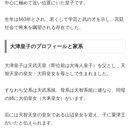
中心に極めて近い位置にいた皇子です。
生年は663年とされ、若くして学芸と武の才を示し、宮廷
社会で将来を嘱望される存在でした。
大津皇子のプロフィールと家系
大津皇子は天武天皇（即位前は大海人皇子）を父とし、天
智天皇の皇女・大田皇女を母として生まれました。
すなわち父系は天武系統、母系は天智系統に連なり、同母
の姉に大伯皇女（大来皇女）がいます。
后には天智天皇の皇女である山辺皇女を迎え、子に粟津王
がいたと伝えられます。