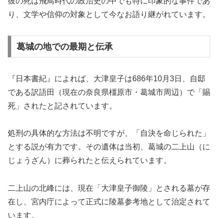
彼の死は飛鳥時代の政治史の中でも特に印象的な事件であ
り、文学や信仰の対象として今なお語り継がれています。
葛城の地での最期と伝承
『日本書紀』によれば、大津皇子は686年10月3日、自邸
である訳語田（現在の奈良県橿原市・葛城市周辺）で「賜
死」されたと記されています。
処刑の具体的な方法は不明ですが、「自決を命じられた」
とする説が有力です。その遺体は当初、葛城の二上山（に
じょうざん）に葬られたと伝えられています。
二上山の北峰には、現在「大津皇子御陵」とされる墓が存
在し、宮内庁によって正式に陵墓参考地として治定されて
います。