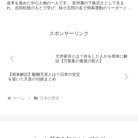
改革を進めた中心人物の一人です。 長州藩の下級武士として生ま
れ、吉田松陰のもとで学び、桂小五郎の名で倒幕運動のリーダーとし
て活躍しました。 本記事では、「結局この人は何をしたのか...
スポンサーリンク
大伴家持とは？何をした人かを簡単に解
説【万葉集の最後の歌人】
【簡単解説】醍醐天皇とは？日本の安定
を築いた天皇の功績まとめ
ホーム
日本の歴史