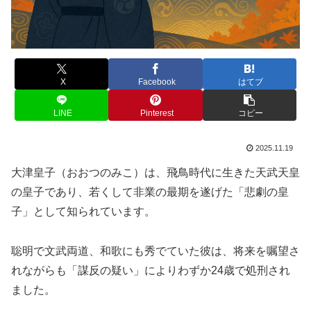
X
Facebook
はてブ
LINE
Pinterest
コピー
2025.11.19
大津皇子（おおつのみこ）は、飛鳥時代に生きた天武天皇
の皇子であり、若くして非業の最期を遂げた「悲劇の皇
子」として知られています。
聡明で文武両道、和歌にも秀でていた彼は、将来を嘱望さ
れながらも「謀反の疑い」によりわずか24歳で処刑され
ました。