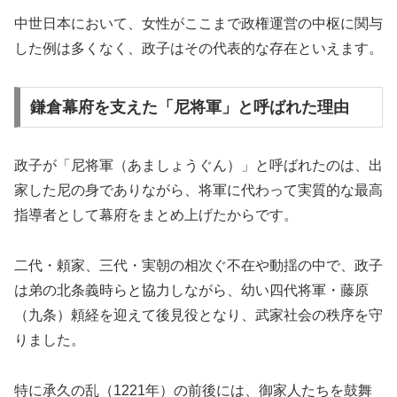
中世日本において、女性がここまで政権運営の中枢に関与
した例は多くなく、政子はその代表的な存在といえます。
鎌倉幕府を支えた「尼将軍」と呼ばれた理由
政子が「尼将軍（あましょうぐん）」と呼ばれたのは、出
家した尼の身でありながら、将軍に代わって実質的な最高
指導者として幕府をまとめ上げたからです。
二代・頼家、三代・実朝の相次ぐ不在や動揺の中で、政子
は弟の北条義時らと協力しながら、幼い四代将軍・藤原
（九条）頼経を迎えて後見役となり、武家社会の秩序を守
りました。
特に承久の乱（1221年）の前後には、御家人たちを鼓舞