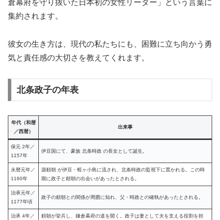
倉幕府を守り抜いた日本初の女性リーダー」という言葉に
集約されます。
彼女の生き方は、現代の私たちにも、困難に立ち向かう勇
気と責任感の大切さを教えてくれます。
北条政子の年表
年代（和暦
出来事
／西暦）
保元 2年／
伊豆国にて、豪族 北条時政 の長女として誕生。
1157年
永暦元年／
源頼朝 が伊豆・蛭ヶ小島に流され、北条時政の監視下に置かれる。この時
1160年
期に政子と頼朝の出会いがあったとされる。
治承元年／
政子の頼朝との関係が周囲に知れ、父・時政との確執があったとされる。
1177年頃
治承 4年／
頼朝が挙兵し、鎌倉幕府の道を開く。政子は妻として夫を支える役割を担