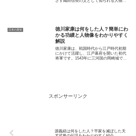
ざす織田信長の父として知られる人物で
す。また、経済活動が盛んな津島や熱田
の宗教勢力・商人との関係を重視し、軍
事力だけでなく経済力や外交力を背景に
影響力を広げた点が特徴で...
徳川家康は何をした人？簡単にわ
日本の歴史
かる功績と人物像をわかりやすく
解説
徳川家康は、戦国時代から江戸時代初期
にかけて活躍し、江戸幕府を開いた初代
将軍です。1543年に三河国の岡崎城で生
まれ、度重なる戦いや駆け引きの中で勢
力を広げ、日本を長い平和へと導きまし
た。本記事では、幼少期からの歩みや織
田信長・豊臣秀吉との...
スポンサーリンク
源義経は何をした人？平家を滅ぼした天
才武将の伝説をわかりやすく紹介