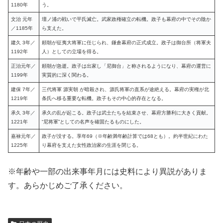
1180年
う。
文治 元年
壇ノ浦の戦いで平氏滅亡。武家政権確立の転機。政子も幕府の中でその陰か
／1185年
ら支えた。
建久 3年／
頼朝が征夷大将軍に任じられ、鎌倉幕府の正式成立。政子は御台所（将軍夫
1192年
人）としての立場を得る。
正治元年／
頼朝が急逝。政子は出家し「尼御台」と称されるようになり、幕府の運営に
1199年
実質的に深く関わる。
建保 7年／
三代将軍 源実朝 が暗殺され、源氏将軍の直系が途絶える。幕府の実権が北
1219年
条氏へ移る重要な転機。政子もその中心的存在となる。
承久 3年／
承久の乱が起こる。政子は武士たちを結束させ、幕府方勝利に大きく貢献。
1221年
“尼将軍”としての名声を確固たるものにした。
嘉禄元年／
政子が没する。享年69（※年齢満年齢計算では68とも）。約半世紀にわた
1225年
り幕府を支えた女性政治家の生涯を閉じる。
※年齢や一部の出来事年月には史料により異説がありま
す。あらかじめご了承ください。