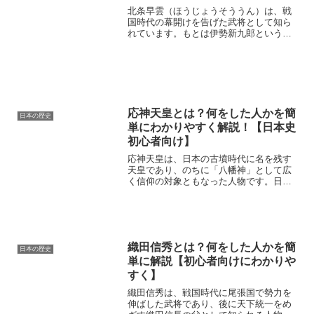
北条早雲（ほうじょうそううん）は、戦
国時代の幕開けを告げた武将として知ら
れています。もとは伊勢新九郎という名
の出自不明の人物でしたが、知略と実行
力で伊豆を攻略し、小田原を拠点とする
北条氏を興しました。彼は下克上の象徴
として戦国大名の原型を作...
応神天皇とは？何をした人かを簡
日本の歴史
単にわかりやすく解説！【日本史
初心者向け】
応神天皇は、日本の古墳時代に名を残す
天皇であり、のちに「八幡神」として広
く信仰の対象ともなった人物です。日本
史を学び始めた方に向けて、本記事では
応神天皇がどんな人で、何を行い、なぜ
重要とされるのかを、時代背景や神功皇
后との関係、文化や技術の...
織田信秀とは？何をした人かを簡
日本の歴史
単に解説【初心者向けにわかりや
すく】
織田信秀は、戦国時代に尾張国で勢力を
伸ばした武将であり、後に天下統一をめ