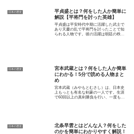
平貞盛とは？何をした人か簡単に
日本の歴史
解説【平将門を討った英雄】
平貞盛は平安時代中期に活躍した武士で
あり天慶の乱で平将門を討ったことで知
られる人物です。彼の活躍は朝廷の秩序
回復に大きく寄与し後世の平氏の躍進に
もつながる重要な出来事として位置づけ
られます。本記事では平貞盛の出自や功
績平家との関係人物像をわ...
宮本武蔵とは？何をした人か簡単
日本の歴史
にわかる！5分で読める人物まと
め
宮本武蔵（みやもとむさし）は、日本史
上もっとも有名な剣豪の一人です。生涯
で60回以上の真剣勝負を行い、一度も負
けなかったという伝説を持ちます。ま
た、剣術だけでなく、戦いの哲学や生き
方をまとめた『五輪書』の著者としても
知られています。本記事で...
北条早雲とはどんな人？何をした
日本の歴史
のかを簡単にわかりやすく解説！