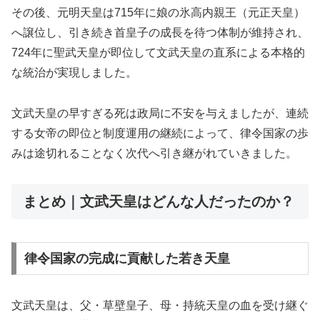
その後、元明天皇は715年に娘の氷高内親王（元正天皇）
へ譲位し、引き続き首皇子の成長を待つ体制が維持され、
724年に聖武天皇が即位して文武天皇の直系による本格的
な統治が実現しました。
文武天皇の早すぎる死は政局に不安を与えましたが、連続
する女帝の即位と制度運用の継続によって、律令国家の歩
みは途切れることなく次代へ引き継がれていきました。
まとめ｜文武天皇はどんな人だったのか？
律令国家の完成に貢献した若き天皇
文武天皇は、父・草壁皇子、母・持統天皇の血を受け継ぐ