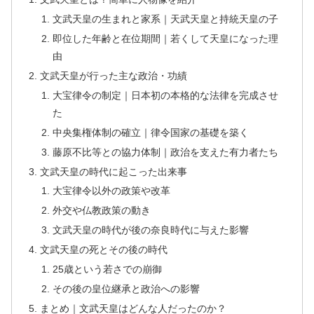
文武天皇の生まれと家系｜天武天皇と持統天皇の子
即位した年齢と在位期間｜若くして天皇になった理
由
文武天皇が行った主な政治・功績
大宝律令の制定｜日本初の本格的な法律を完成させ
た
中央集権体制の確立｜律令国家の基礎を築く
藤原不比等との協力体制｜政治を支えた有力者たち
文武天皇の時代に起こった出来事
大宝律令以外の政策や改革
外交や仏教政策の動き
文武天皇の時代が後の奈良時代に与えた影響
文武天皇の死とその後の時代
25歳という若さでの崩御
その後の皇位継承と政治への影響
まとめ｜文武天皇はどんな人だったのか？