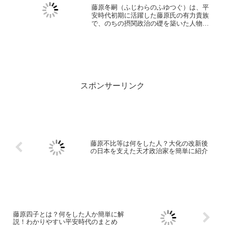
藤原冬嗣（ふじわらのふゆつぐ）は、平
安時代初期に活躍した藤原氏の有力貴族
で、のちの摂関政治の礎を築いた人物で
す。 嵯峨天皇の信任を得て蔵人頭（くろ
うどのとう）に任命され、天皇の秘書的
役職を務めながら政治制度を整えまし
た。 彼の働きにより、藤...
スポンサーリンク
藤原不比等は何をした人？大化の改新後
の日本を支えた天才政治家を簡単に紹介
藤原四子とは？何をした人か簡単に解
説！わかりやすい平安時代のまとめ