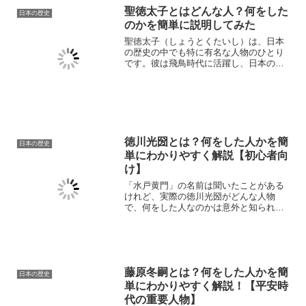
聖徳太子とはどんな人？何をした
日本の歴史
のかを簡単に説明してみた
聖徳太子（しょうとくたいし）は、日本
の歴史の中でも特に有名な人物のひとり
です。彼は飛鳥時代に活躍し、日本の政
治制度や文化の基礎をつくった人物とし
て知られています。本記事では、「聖徳
太子とはどんな人なのか？」「どんなこ
とをしたのか？」を、日本...
徳川光圀とは？何をした人かを簡
日本の歴史
単にわかりやすく解説【初心者向
け】
「水戸黄門」の名前は聞いたことがある
けれど、実際の徳川光圀がどんな人物
で、何をした人なのかは意外と知られて
いません。本記事では、徳川光圀の基本
プロフィールから、代表的な功績である
『大日本史』編纂や藩政改革、学問への
貢献、そしてドラマとの違い...
藤原冬嗣とは？何をした人かを簡
日本の歴史
単にわかりやすく解説！【平安時
代の重要人物】