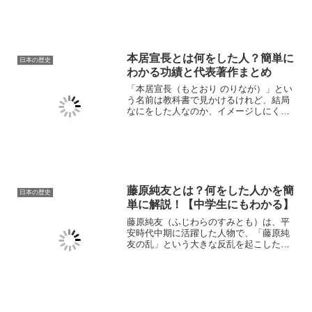
う人も多いのではないでしょうか。この
記事では、中岡慎太郎の生い立ちや土佐
藩での立場、尊王攘夷運動...
本居宣長とは何をした人？簡単に
日本の歴史
わかる功績と代表著作まとめ
「本居宣長（もとおり のりなが）」とい
う名前は教科書で見かけるけれど、結局
なにをした人なのか、イメージしにく
い…という人は多いのではないでしょう
か。本記事では、江戸時代を代表する国
学者・本居宣長の生涯や活躍した時代背
景から、国学を体系化した...
藤原純友とは？何をした人かを簡
日本の歴史
単に解説！【中学生にもわかる】
藤原純友（ふじわらのすみとも）は、平
安時代中期に活躍した人物で、「藤原純
友の乱」という大きな反乱を起こしたこ
とで知られています。この記事では、藤
原純友がどんな人だったのか、なぜ反乱
を起こしたのかを、中学生にもわかるよ
うにやさしく解説します。...