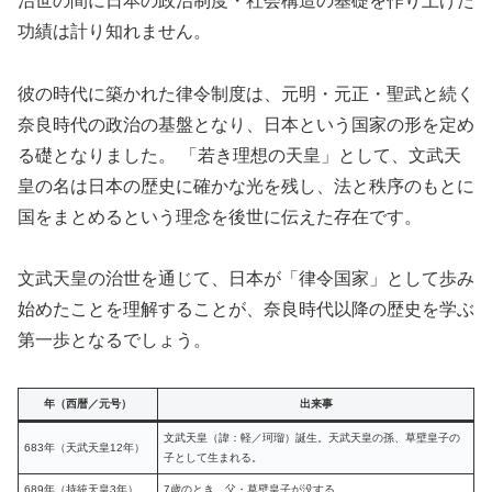
治世の間に日本の政治制度・社会構造の基礎を作り上げた
功績は計り知れません。
彼の時代に築かれた律令制度は、元明・元正・聖武と続く
奈良時代の政治の基盤となり、日本という国家の形を定め
る礎となりました。 「若き理想の天皇」として、文武天
皇の名は日本の歴史に確かな光を残し、法と秩序のもとに
国をまとめるという理念を後世に伝えた存在です。
文武天皇の治世を通じて、日本が「律令国家」として歩み
始めたことを理解することが、奈良時代以降の歴史を学ぶ
第一歩となるでしょう。
年（西暦／元号）
出来事
文武天皇（諱：軽／珂瑠）誕生。天武天皇の孫、草壁皇子の
683年（天武天皇12年）
子として生まれる。
689年（持統天皇3年）
7歳のとき、父・草壁皇子が没する。