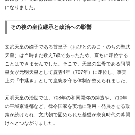
になりました。
その後の皇位継承と政治への影響
文武天皇の嫡子である首皇子（おびとのみこ・のちの聖武
天皇）は当時まだ数え7歳であったため、直ちに即位する
ことはできませんでした。そこで、天皇の生母である阿閇
皇女が元明天皇として慶雲4年（707年）に即位し、事実
上の「中継ぎ」として皇統を守る体制が整えられました。
元明天皇の治世では、708年の和同開珎の鋳造や、710年
の平城京遷都など、律令国家を実地に運用・発展させる政
策が続けられ、文武朝で固められた基盤が奈良時代の幕開
けへとつながりました。