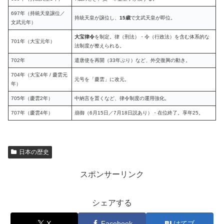
697年（持統天皇譲位／
持統天皇が譲位し、
15歳
で文武天皇が即位。
文武元年）
大宝律令
を制定。律（刑法）・令（行政法）を含む体系的な
701年（大宝元年）
法制度が整えられる。
702年
遣唐使を再開（33年ぶり）など、外交復興の動き。
704年（大宝4年 / 慶雲元
元号を「慶雲」に改元。
年）
705年（慶雲2年）
中納言を置くなど、律令制度の運用強化。
707年（慶雲4年）
崩御（6月15日／7月18日説あり）・在位終了。享年25。
日本の歴史
スポンサーリンク
シェアする
X
Facebook
はてブ