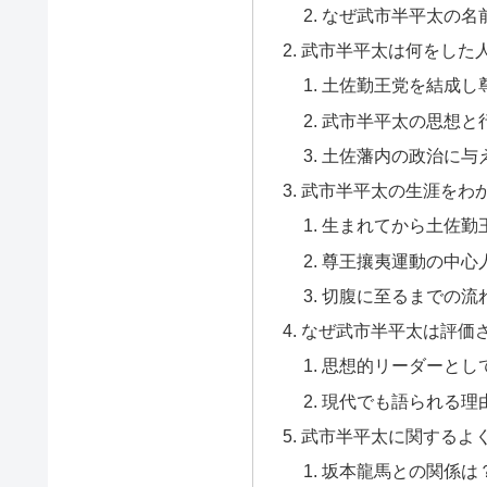
なぜ武市半平太の名
武市半平太は何をした
土佐勤王党を結成し
武市半平太の思想と
土佐藩内の政治に与
武市半平太の生涯をわ
生まれてから土佐勤
尊王攘夷運動の中心
切腹に至るまでの流
なぜ武市半平太は評価
思想的リーダーとし
現代でも語られる理
武市半平太に関するよ
坂本龍馬との関係は