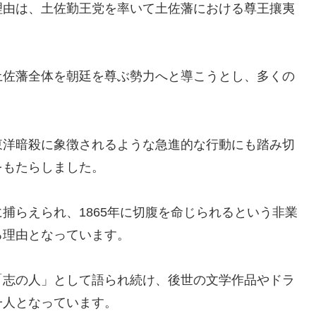
理由は、土佐勤王党を率いて土佐藩における尊王攘夷
土佐藩全体を朝廷を尊ぶ勢力へと導こうとし、多くの
東洋暗殺に象徴されるような急進的な行動にも踏み切
をもたらしました。
捕らえられ、1865年に切腹を命じられるという非業
る理由となっています。
「志の人」として語られ続け、後世の文学作品やドラ
一人となっています。