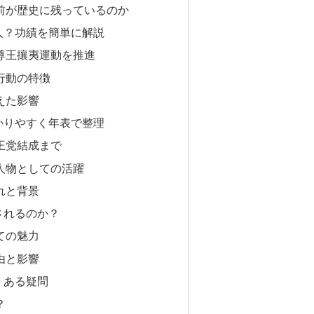
前が歴史に残っているのか
人？功績を簡単に解説
尊王攘夷運動を推進
行動の特徴
えた影響
かりやすく年表で整理
王党結成まで
人物としての活躍
れと背景
されるのか？
ての魅力
由と影響
くある疑問
？