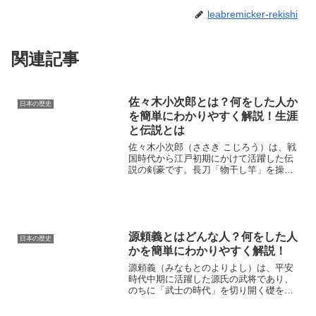
leabremicker-rekishi
関連記事
佐々木小次郎とは？何をした人か
日本の歴史
を簡単にわかりやすく解説！生涯
と伝説とは
佐々木小次郎（ささき こじろう）は、戦
国時代から江戸初期にかけて活躍した伝
説の剣豪です。長刀「物干し竿」を操
り、必殺技「燕返し」で知られていま
す。彼の名は、宮本武蔵との巌流島の決
闘で広く語り継がれていますが、その生
涯には多くの謎も残されてい...
源頼義とはどんな人？何をした人
日本の歴史
かを簡単にわかりやすく解説！
源頼義（みなもとのよりよし）は、平安
時代中期に活躍した源氏の武将であり、
のちに「武士の時代」を切り開く礎を築
いた人物です。彼は息子・源義家ととも
に「前九年の役」で東北地方の反乱を平