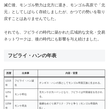
滅亡後、モンゴル勢力は北方に退き、モンゴル高原で「北
元」としてしばらく存続しましたが、かつての勢いを取り
戻すことはありませんでした。
それでも、フビライの時代に築かれた広域的な文化・交易
ネットワークは、後の時代にも影響を与え続けました。
フビライ・ハンの年表
西暦
出来事
内容・背景
1215
フビライ・ハン誕
チンギス・ハンの孫としてモンゴル帝国王族に生まれる。
年
生
1251
兄モンケが大ハーンとなり、フビライは中国遠征を任され
モンケ即位
年
る。
1259
後継をめぐり弟アリク・ブケと争う（モンゴル帝国内
モンケ死去
年
乱）。