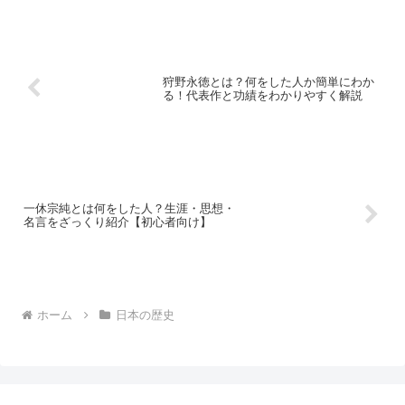
狩野永徳とは？何をした人か簡単にわか
る！代表作と功績をわかりやすく解説
一休宗純とは何をした人？生涯・思想・
名言をざっくり紹介【初心者向け】
ホーム
日本の歴史