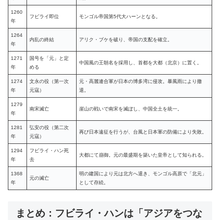
1260
フビライ即位
モンゴル帝国第5代大ハーンとなる。
年
1264
内乱の終結
アリク・ブケを破り、帝国の支配を確立。
年
1271
国号を「元」と定
中国風の王朝名を採用し、首都を大都（北京）に置く。
年
める
1274
文永の役（第一次
元・高麗連合軍が日本の博多湾に侵攻。暴風雨により撤
年
元寇）
退。
1279
南宋滅亡
崖山の戦いで南宋を滅ぼし、中国全土を統一。
年
1281
弘安の役（第二次
再び日本遠征を行うが、台風と日本軍の防備により失敗。
年
元寇）
1294
フビライ・ハン死
大都にて崩御。元の最盛期を築いた皇帝として知られる。
年
去
1368
明の建国により元は北方へ退き、モンゴル高原で「北元」
元の滅亡
年
として存続。
まとめ：フビライ・ハンは「アジアをつな