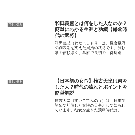
定し、朝廷からの信頼を得ました。この
記事では、源頼義がどんな...
和田義盛とは何をした人なのか？
日本の歴史
簡単にわかる生涯と功績【鎌倉時
代の武将】
和田義盛（わだよしもり）は、鎌倉幕府
の創設期を支えた屈指の武将です。源頼
朝の信頼厚く、幕府で最初の「侍所別当
（さむらいどころべっとう）」に任命さ
れるなど、重要な地位を担いました。武
勇と忠義を重んじた彼の生涯は、鎌倉時
代の武士の理想像そのもの...
【日本初の女帝】推古天皇は何を
日本の歴史
した人？時代の流れとポイントを
簡単解説
推古天皇（すいこてんのう）は、日本で
初めて即位した女性の天皇として知られ
ています。彼女が生きた飛鳥時代は、国
の形が大きく変わり始めた時代であり、
仏教の広まりや政治の整備が進んだ重要
な時期でした。聖徳太子を摂政に任命
し、冠位十二階や十七条の憲...