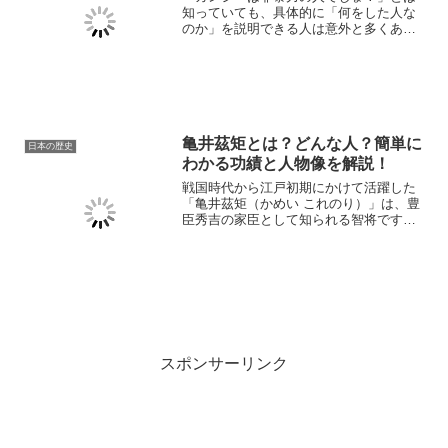
知っていても、具体的に「何をした人な
のか」を説明できる人は意外と多くあり
ません。 本記事では、マハトマ・ガンジ
ーの生涯やインド独立運動で果たした役
割、そして世界に与えた影響までを、初
めての人でも3分で理解...
亀井茲矩とは？どんな人？簡単に
日本の歴史
わかる功績と人物像を解説！
戦国時代から江戸初期にかけて活躍した
「亀井茲矩（かめい これのり）」は、豊
臣秀吉の家臣として知られる智将です。
彼は戦場での活躍だけでなく、出雲・石
見（現在の島根県西部）での領地経営や
治水事業など、民政にも優れた手腕を発
揮しました。本記事では...
スポンサーリンク