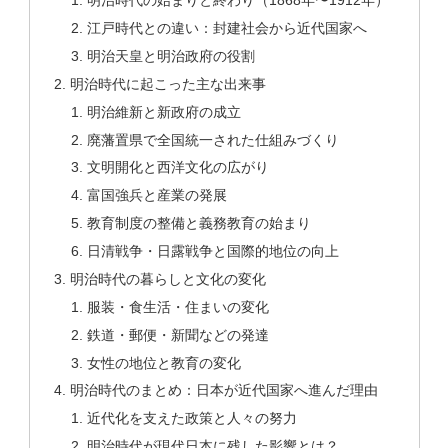
明治時代の始まりと終わり（1868年〜1912年）
江戸時代との違い：封建社会から近代国家へ
明治天皇と明治政府の役割
明治時代に起こった主な出来事
明治維新と新政府の成立
廃藩置県で全国統一された仕組みづくり
文明開化と西洋文化の広がり
富国強兵と産業の発展
教育制度の整備と義務教育の始まり
日清戦争・日露戦争と国際的地位の向上
明治時代の暮らしと文化の変化
服装・食生活・住まいの変化
鉄道・郵便・新聞などの発達
女性の地位と教育の変化
明治時代のまとめ：日本が近代国家へ進んだ理由
近代化を支えた政策と人々の努力
明治時代が現代日本に残した影響とは？