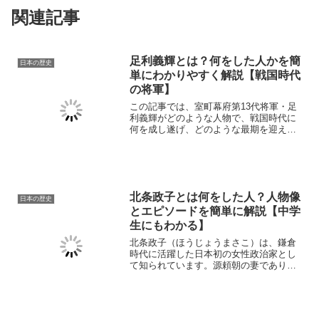
関連記事
足利義輝とは？何をした人かを簡
日本の歴史
単にわかりやすく解説【戦国時代
の将軍】
この記事では、室町幕府第13代将軍・足
利義輝がどのような人物で、戦国時代に
何を成し遂げ、どのような最期を迎えた
のかを、初心者にもわかりやすく解説し
ます。将軍家の血筋や家族関係、政局を
立て直そうとした取り組み、名だたる武
将との交流、「剣豪将軍...
北条政子とは何をした人？人物像
日本の歴史
とエピソードを簡単に解説【中学
生にもわかる】
北条政子（ほうじょうまさこ）は、鎌倉
時代に活躍した日本初の女性政治家とし
て知られています。源頼朝の妻でありな
がら、夫の死後には「尼将軍（あましょ
うぐん）」として鎌倉幕府の中心に立ち
ました。この記事では、北条政子がどん
な人物だったのか、何をし...