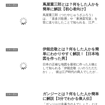
蔦屋重三郎とは？何をした人かを
日本の歴史
簡単に解説【初心者向け】
蔦屋重三郎（つたやじゅうざぶろう）
は、「喜多川歌麿」や「東洲斎写楽」を
世に送り出したことで知られる、江戸時
代のカリスマ出版人です。 いわば当時の
「プロデューサー」や「メディア王」の
ような存在で、単に本や浮世絵を作って
売るだけでなく、新しい才...
伊能忠敬とは？何をした人かを簡
日本の歴史
単にわかりやすく解説！【日本地
図を作った男】
日本の正確な地図を最初に作った人物と
して知られる「伊能忠敬（いのうただた
か）」。 彼は江戸時代の商人でしたが、
50歳を過ぎてから測量の道に進み、なん
と17年間をかけて日本全国を歩き回りま
した。 本記事では、伊能忠敬がどんな人
で、なぜ日本地図...
ガンジーとは？何をした人か簡単
日本の歴史
に解説【3分でわかる偉人伝】
「ガンジーは非暴力の人でしょ？」とは