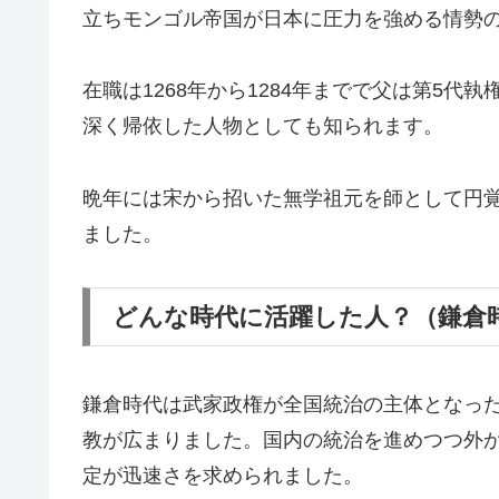
立ちモンゴル帝国が日本に圧力を強める情勢
在職は1268年から1284年までで父は第5
深く帰依した人物としても知られます。
晩年には宋から招いた無学祖元を師として円
ました。
どんな時代に活躍した人？（鎌倉
鎌倉時代は武家政権が全国統治の主体となっ
教が広まりました。国内の統治を進めつつ外
定が迅速さを求められました。