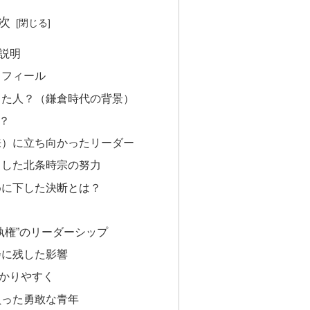
次
説明
ロフィール
した人？（鎌倉時代の背景）
？
来）に立ち向かったリーダー
とした北条時宗の努力
めに下した決断とは？
執権”のリーダーシップ
会に残した影響
かりやすく
負った勇敢な青年