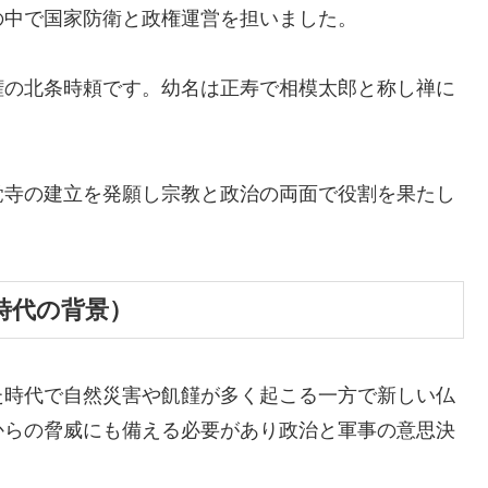
の中で国家防衛と政権運営を担いました。
代執権の北条時頼です。幼名は正寿で相模太郎と称し禅に
覚寺の建立を発願し宗教と政治の両面で役割を果たし
時代の背景）
た時代で自然災害や飢饉が多く起こる一方で新しい仏
からの脅威にも備える必要があり政治と軍事の意思決