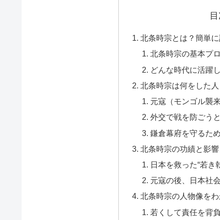
目
北条時宗とは？簡単に
北条時宗の基本プ
どんな時代に活躍
北条時宗は何をした人
元寇（モンゴル襲
外交で戦を防ごう
鎌倉幕府を守るた
北条時宗の功績と影響
日本を救った“若き
元寇の後、日本社
北条時宗の人物像をわ
若くして責任を背