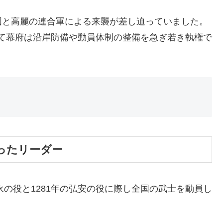
国と高麗の連合軍による来襲が差し迫っていました。
向けて幕府は沿岸防備や動員体制の整備を急ぎ若き執権で
。
ったリーダー
永の役と1281年の弘安の役に際し全国の武士を動員し