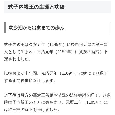
式子内親王の生涯と功績
幼少期から出家までの歩み
式子内親王は久安五年（1149年）に後白河天皇の第三皇
女として生まれ、平治元年（1159年）に賀茂の斎院に卜
定されました。
以後およそ十年間、嘉応元年（1169年）に病により退下
するまで神事に奉仕します。
退下後は母方の高倉三条第や父院の法住寺殿を経て、八条
院暲子内親王のもとに身を寄せ、元暦二年（1185年）に
は准三宮の宣下を受けました。