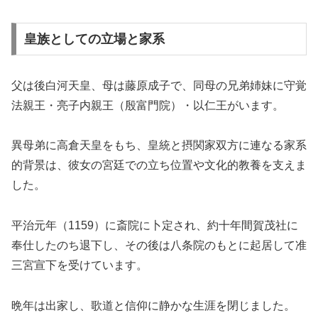
皇族としての立場と家系
父は後白河天皇、母は藤原成子で、同母の兄弟姉妹に守覚
法親王・亮子内親王（殷富門院）・以仁王がいます。
異母弟に高倉天皇をもち、皇統と摂関家双方に連なる家系
的背景は、彼女の宮廷での立ち位置や文化的教養を支えま
した。
平治元年（1159）に斎院に卜定され、約十年間賀茂社に
奉仕したのち退下し、その後は八条院のもとに起居して准
三宮宣下を受けています。
晩年は出家し、歌道と信仰に静かな生涯を閉じました。