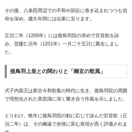
その後、八条院周辺での不和や訴訟に巻き込まれつつも信
仰を深め、建久年間には出家に至ります。
正治二年（1200年）には後鳥羽院の求めで百首歌を詠
み、翌建仁元年（1201年）一月二十五日に薨去しまし
た。
後鳥羽上皇との関わりと「幽玄の歌風」
式子内親王は新古今和歌集の時代に生き、後鳥羽院の周囲
で理想化された美意識に深く響き合う作風を示しました。
とりわけ、晩年に後鳥羽院の勅に応じて詠んだ百首歌（正
治二年）は、その幽遠で余情に富む表現が高く評価されま