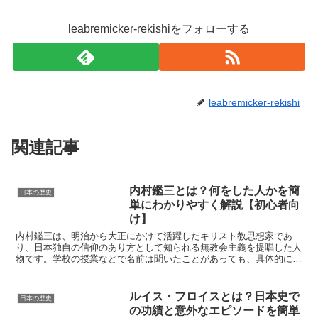
leabremicker-rekishiをフォローする
leabremicker-rekishi
関連記事
内村鑑三とは？何をした人かを簡
日本の歴史
単にわかりやすく解説【初心者向
け】
内村鑑三は、明治から大正にかけて活躍したキリスト教思想家であ
り、日本独自の信仰のあり方として知られる無教会主義を提唱した人
物です。学校の授業などで名前は聞いたことがあっても、具体的にど
のような生涯を送り、何をした人なのかまでは知らないという...
ルイス・フロイスとは？日本史で
日本の歴史
の功績と意外なエピソードを簡単