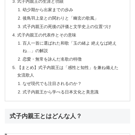
式子内親王の生涯と功績
幼少期から出家までの歩み
後鳥羽上皇との関わりと「幽玄の歌風」
式子内親王の死後の評価と文学史上の位置づけ
式子内親王の代表作とその意味
百人一首に選ばれた和歌「玉の緒よ 絶えなば絶え
ね…」の解説
恋愛・無常を詠んだ名歌の特徴
【まとめ】式子内親王は「感性と知性」を兼ね備えた
女流歌人
なぜ現代でも注目されるのか？
式子内親王から学べる日本文化と美意識
式子内親王とはどんな人？