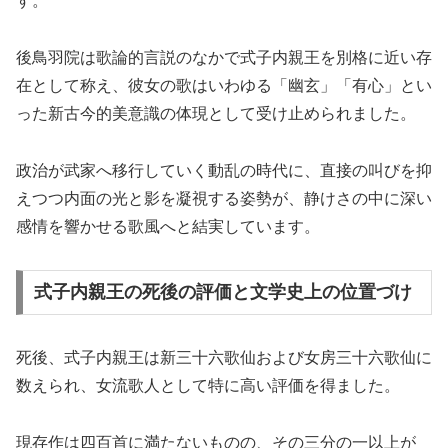
す。
後鳥羽院は歌論的言説のなかで式子内親王を別格に近い存
在として称え、彼女の歌はいわゆる「幽玄」「有心」とい
った新古今的美意識の体現として受け止められました。
政治が武家へ移行していく動乱の時代に、直接の叫びを抑
えつつ内面の光と影を凝視する姿勢が、静けさの中に深い
感情を響かせる歌風へと結実しています。
式子内親王の死後の評価と文学史上の位置づけ
死後、式子内親王は新三十六歌仙および女房三十六歌仙に
数えられ、女流歌人として特に高い評価を得ました。
現存作は四百首に満たないものの、その三分の一以上が