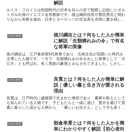
解説
ルイス・フロイスは戦国時代の日本を自らの目で観察し記録したポル
トガル出身のイエズス会宣教師です。彼は織田信長や豊臣秀吉と関わ
りながら布教を進め、日本とヨーロッパの文化差を克明に書き残しま
した。とくに大著『日本史』は宗教史だけでなく社会や風俗...
徳川綱吉とは？何をした人か簡単
日本の歴史
に解説「生類憐れみの令」で有名
な将軍の実像
徳川綱吉は、江戸幕府第5代将軍であり、元禄文化が花開いた時代を
主導した人物です。一方で、生類憐れみの令を出した将軍として「犬
公方」とも呼ばれ、長く悪政の象徴とみなされてきました。しかし近
年は、学問の振興や幕府財政の立て直しなど、綱吉の政治を...
良寛とは？何をした人か簡単に解
日本の歴史
説｜優しい書と生き方が愛される
理由
良寛は、江戸時代に越後国で生まれた僧侶であり、書家や歌人として
も知られている人物です。子どもたちと一緒に遊び、贅沢を避けて質
素に暮らした温かな人柄から、「優しいお坊さん」として今も多くの
人に親しまれています。この記事では、良寛がどのような生...
朝倉孝景とは？何をした人かを簡
日本の歴史
単にわかりやすく解説【初心者向