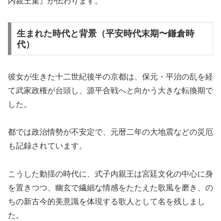
内親王集』が伝わります。
生まれた時代と背景（平安時代末期〜鎌倉時
代）
彼女が生きた十二世紀後半の京都は、保元・平治の乱を経
て武家政権が台頭し、源平合戦へと向かう大きな転換期で
した。
都では政治情勢が不安定で、元暦二年の大地震などの災厄
も記録されています。
こうした動揺の時代に、式子内親王は宮廷文化の中心に身
を置きつつ、幽玄で繊細な情感をたたえた歌風を磨き、の
ちの新古今的美意識を体現する歌人として名を残しまし
た。