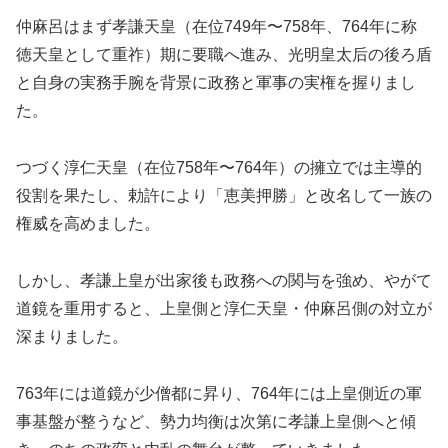
仲麻呂はまず孝謙天皇（在位749年〜758年、764年に称
徳天皇として重祚）期に要職へ進み、光明皇太后の後ろ盾
と自身の実務手腕を背景に政務と軍事の実権を握りまし
た。
つづく淳仁天皇（在位758年〜764年）の擁立では主導的
役割を果たし、勅許により「恵美押勝」と改名して一族の
権威を高めました。
しかし、孝謙上皇が出家後も政務への関与を強め、やがて
道鏡を重用すると、上皇側と淳仁天皇・仲麻呂側の対立が
深まりました。
763年には道鏡が少僧都に昇り、764年には上皇側近の軍
事基盤が整うなど、勢力均衡は次第に孝謙上皇側へと傾