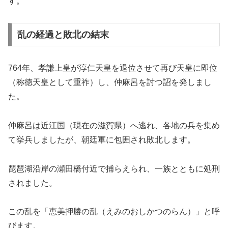
す。
乱の経過と敗北の結末
764年、孝謙上皇が淳仁天皇を退位させて再び天皇に即位
（称徳天皇として重祚）し、仲麻呂を討つ詔を発しまし
た。
仲麻呂は近江国（現在の滋賀県）へ逃れ、各地の兵を集め
て挙兵しましたが、朝廷軍に包囲され敗北します。
琵琶湖沿岸の瀬田橋付近で捕らえられ、一族とともに処刑
されました。
この乱を「恵美押勝の乱（えみのおしかつのらん）」と呼
びます。