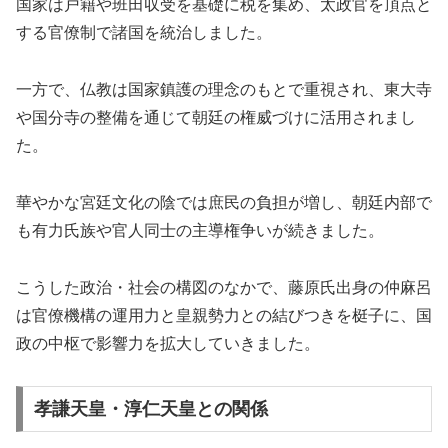
国家は戸籍や班田収受を基礎に税を集め、太政官を頂点と
する官僚制で諸国を統治しました。
一方で、仏教は国家鎮護の理念のもとで重視され、東大寺
や国分寺の整備を通じて朝廷の権威づけに活用されまし
た。
華やかな宮廷文化の陰では庶民の負担が増し、朝廷内部で
も有力氏族や官人同士の主導権争いが続きました。
こうした政治・社会の構図のなかで、藤原氏出身の仲麻呂
は官僚機構の運用力と皇親勢力との結びつきを梃子に、国
政の中枢で影響力を拡大していきました。
孝謙天皇・淳仁天皇との関係