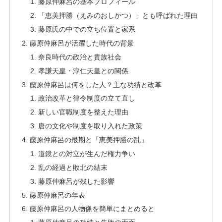
藤原仲麻呂の基本プロフィール
「恵美押勝（えみのおしかつ）」とも呼ばれた理由
藤原氏の中での立ち位置と家系
藤原仲麻呂が活躍した時代の背景
奈良時代の政治と貴族社会
孝謙天皇・淳仁天皇との関係
藤原仲麻呂は何をした人？主な功績と改革
政治改革と律令制度の立て直し
新しい官職制度を整えた理由
唐の文化や制度を取り入れた政策
藤原仲麻呂の最期と「恵美押勝の乱」
道鏡との対立が生んだ権力争い
乱の経過と敗北の結末
藤原仲麻呂が残した影響
藤原仲麻呂の年表
藤原仲麻呂の人物像を簡単にまとめると