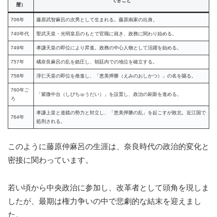
できごと
暦）
706年
藤原武智麻呂の次男として生まれる。藤原南家の出身。
740年代
聖武天皇・光明皇后のもとで官職に就き、政務に関わり始める。
749年
孝謙天皇の即位により昇進。政務の中心人物として活躍を始める。
757年
橘奈良麻呂の乱を鎮圧し、朝廷内での地位を確立する。
758年
淳仁天皇の即位を推進し、「恵美押勝（えみのおしかつ）」の名を賜る。
760年ご
「紫微中台（しびちゅうだい）」を設置し、政治の刷新を進める。
ろ
孝謙上皇と道鏡の勢力と対立し、「恵美押勝の乱」を起こすが敗北。近江国で
764年
処刑される。
このように藤原仲麻呂の生涯は、奈良時代の政治的変化と
密接に関わっています。
若い頃から中央政治に参加し、改革者として頭角を現しま
したが、最期は権力争いの中で悲劇的な結末を迎えまし
た。