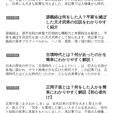
し、日本にも大きな影響を与えました。本記事では人物像から時代背
景、元寇の目的と結果、世界史的意義までを、初学者にもわかりや...
源義経は何をした人？平家を滅ぼ
日本の歴史
した天才武将の伝説をわかりやす
く紹介
源義経は、源平合戦の終盤で圧倒的な機動力と奇襲戦法を駆使し、平
家を滅ぼす決定打を放った天才武将として知られます。本記事では、
義経の基本プロフィールから、一ノ谷・屋島・壇ノ浦の戦いでの活
躍、兄・頼朝との確執により追われる身となった経緯、奥州・...
古墳時代とは？何があったのかを
日本の歴史
簡単にわかりやすく解説！
日本の歴史の中でも「古墳時代（こふんじだい）」は、巨大な古墳が
各地に築かれ、ヤマト政権が力を広げた時代です。この記事では、古
墳時代とはどんな時代だったのか、どんな出来事があったのかを、初
心者にもわかりやすく解説します。代表的な古墳や文化、そ...
正岡子規とは？何をした人かを簡
日本の歴史
単にわかりやすく解説【初心者向
け】
正岡子規（まさおか しき）は、近代日本の文学を大きく変えた俳
人・歌人です。「写生」を重視した新しいスタイルを生み出し、俳句
と短歌の世界に革新をもたらしました。本記事では、子規の人物像、