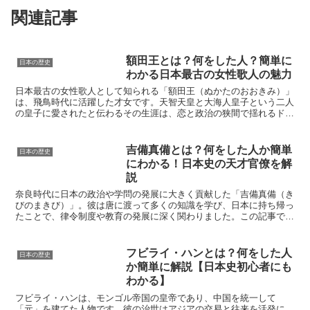
関連記事
額田王とは？何をした人？簡単に
日本の歴史
わかる日本最古の女性歌人の魅力
日本最古の女性歌人として知られる「額田王（ぬかたのおおきみ）」
は、飛鳥時代に活躍した才女です。天智天皇と大海人皇子という二人
の皇子に愛されたと伝わるその生涯は、恋と政治の狭間で揺れるドラ
マそのもの。彼女が詠んだ和歌は『万葉集』に数多く残り、...
吉備真備とは？何をした人か簡単
日本の歴史
にわかる！日本史の天才官僚を解
説
奈良時代に日本の政治や学問の発展に大きく貢献した「吉備真備（き
びのまきび）」。彼は唐に渡って多くの知識を学び、日本に持ち帰っ
たことで、律令制度や教育の発展に深く関わりました。この記事で
は、「吉備真備とはどんな人か？」「何をした人なのか？」を...
フビライ・ハンとは？何をした人
日本の歴史
か簡単に解説【日本史初心者にも
わかる】
フビライ・ハンは、モンゴル帝国の皇帝であり、中国を統一して
「元」を建てた人物です。彼の治世はアジアの交易と往来を活発に