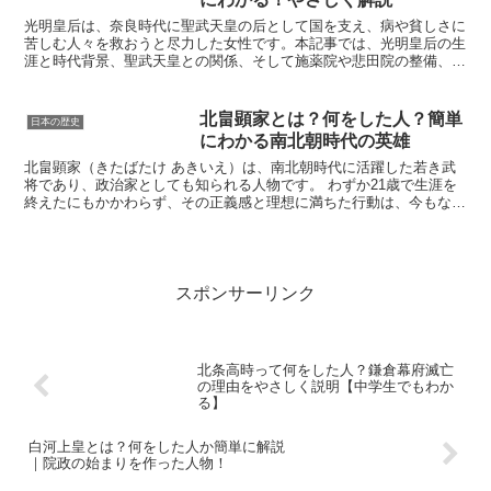
光明皇后は、奈良時代に聖武天皇の后として国を支え、病や貧しさに
苦しむ人々を救おうと尽力した女性です。本記事では、光明皇后の生
涯と時代背景、聖武天皇との関係、そして施薬院や悲田院の整備、東
大寺・大仏建立の支援などの具体的な功績を、やさしい言葉...
北畠顕家とは？何をした人？簡単
日本の歴史
にわかる南北朝時代の英雄
北畠顕家（きたばたけ あきいえ）は、南北朝時代に活躍した若き武
将であり、政治家としても知られる人物です。 わずか21歳で生涯を
終えたにもかかわらず、その正義感と理想に満ちた行動は、今もなお
多くの人々に語り継がれています。 この記事では、北畠...
スポンサーリンク
北条高時って何をした人？鎌倉幕府滅亡
の理由をやさしく説明【中学生でもわか
る】
白河上皇とは？何をした人か簡単に解説
｜院政の始まりを作った人物！