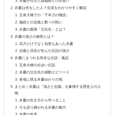
弁慶が仕えた源義経との出会い
弁慶は何をした人？生涯をわかりやすく解説
五条大橋での「千本刀の物語」
義経との忠義と数々の戦い
弁慶の最期「立往生」とは？
弁慶の強さの秘密とは？
武力だけでなく知恵もあった弁慶
忠義と信念が生んだ伝説の強さ
弁慶にまつわる有名な伝説・逸話
五条大橋の出会い伝説
弁慶の立往生の感動エピソード
各地に残る弁慶ゆかりの地
まとめ｜弁慶は「強さと忠義」を象徴する歴史上の人
物
弁慶の生き方から学べること
今も語り継がれる弁慶の魅力
弁慶の年表