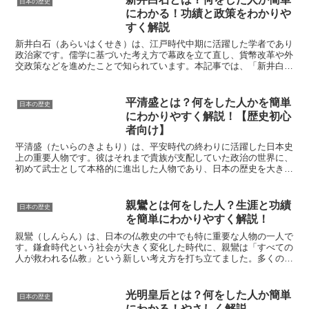
日本の歴史
にわかる！功績と政策をわかりや
すく解説
新井白石（あらいはくせき）は、江戸時代中期に活躍した学者であり
政治家です。儒学に基づいた考え方で幕政を立て直し、貨幣改革や外
交政策などを進めたことで知られています。本記事では、「新井白石
とはどんな人か」「どんな功績を残したのか」を初心者にも...
平清盛とは？何をした人かを簡単
日本の歴史
にわかりやすく解説！【歴史初心
者向け】
平清盛（たいらのきよもり）は、平安時代の終わりに活躍した日本史
上の重要人物です。彼はそれまで貴族が支配していた政治の世界に、
初めて武士として本格的に進出した人物であり、日本の歴史を大きく
変えました。また、海外との貿易を進めるなど、経済面でも...
親鸞とは何をした人？生涯と功績
日本の歴史
を簡単にわかりやすく解説！
親鸞（しんらん）は、日本の仏教史の中でも特に重要な人物の一人で
す。鎌倉時代という社会が大きく変化した時代に、親鸞は「すべての
人が救われる仏教」という新しい考え方を打ち立てました。多くの
人々が苦しみや不安を抱えていた時代に、彼は阿弥陀仏への信...
光明皇后とは？何をした人か簡単
日本の歴史
にわかる！やさしく解説