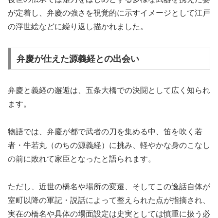
が定着し、弁慶の強さを視覚的に示すイメージとして江戸
の浮世絵などに繰り返し描かれました。
弁慶が仕えた源義経との出会い
弁慶と義経の邂逅は、五条大橋での決闘として広く知られ
ます。
物語では、弁慶が都で武者の刀を集める中、笛を吹く若
者・牛若丸（のちの源義経）に挑み、軽やかな身のこなし
の前に敗れて家臣となったと語られます。
ただし、近世の橋名や場所の変遷、そしてこの逸話自体が
室町以降の軍記・説話によって整えられた点が指摘され、
実在の橋名や具体の場面設定は史実としては慎重に扱う必