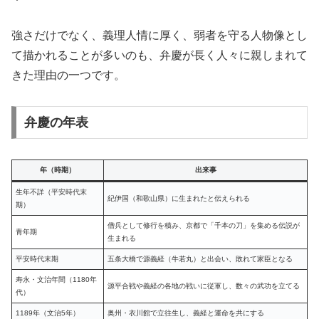
強さだけでなく、義理人情に厚く、弱者を守る人物像とし
て描かれることが多いのも、弁慶が長く人々に親しまれて
きた理由の一つです。
弁慶の年表
年（時期）
出来事
生年不詳（平安時代末
紀伊国（和歌山県）に生まれたと伝えられる
期）
僧兵として修行を積み、京都で「千本の刀」を集める伝説が
青年期
生まれる
平安時代末期
五条大橋で源義経（牛若丸）と出会い、敗れて家臣となる
寿永・文治年間（1180年
源平合戦や義経の各地の戦いに従軍し、数々の武功を立てる
代）
1189年（文治5年）
奥州・衣川館で立往生し、義経と運命を共にする