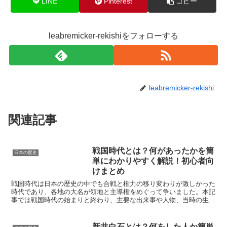
LINE
Pinterest
コピー
leabremicker-rekishiをフォローする
leabremicker-rekishi
関連記事
戦国時代とは？何があったかを簡
日本の歴史
単にわかりやすく解説！初心者向
けまとめ
戦国時代は日本の歴史の中でも合戦と権力の移り変わりが激しかった
時代であり、各地の大名が領地と主導権をめぐって争いました。本記
事では戦国時代の始まりと終わり、主要な出来事や人物、当時の生活
と文化までを初心者の方にも理解しやすいように簡潔に解説...
新井白石とは？何をした人か簡単