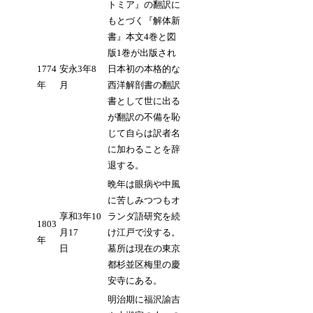
トミア』の翻訳に
もとづく『解体新
書』本文4巻と図
版1巻が出版され
1774
安永3年8
日本初の本格的な
年
月
西洋解剖書の翻訳
書として世に出る
が翻訳の不備を恥
じて自らは訳者名
に加わることを辞
退する。
晩年は眼病や中風
に苦しみつつもオ
享和3年10
ランダ語研究を続
1803
月17
け江戸で没する。
年
日
墓所は現在の東京
都杉並区梅里の慶
安寺にある。
明治期に福沢諭吉