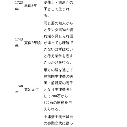
1723
詰藩士・源新介の
享保8年
年
子として生まれ
る。
同じ藩の知人から
オランダ書物の切
れ端を見せられ国
1743
寛保2年頃
が違っても理解で
年
きないはずはない
と考え蘭学を志す
きっかけを得る。
母方の縁を通じて
豊前国中津藩の医
師・前野家の養子
1748
寛延元年
となり中津藩医と
年
して200石から
300石の家禄を与
えられる。
中津藩主奥平昌鹿
の参勤交代に従っ