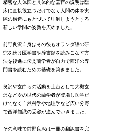
精密な人体図と具体的な器官の説明は臨
床に直接役立つだけでなく人間の体を実
際の構造にもとづいて理解しようとする
新しい学問の姿勢を広めました。
前野良沢自身はその後もオランダ語の研
究を続け医学書や辞書類を読みこなす方
法を後進に伝え蘭学者が自力で西洋の専
門書を読むための基礎を築きました。
良沢や玄白らの活動を土台として大槻玄
沢など次の世代の蘭学者が登場し医学だ
けでなく自然科学や地理学など広い分野
で西洋知識の受容が進んでいきました。
その意味で前野良沢は一冊の翻訳書を完