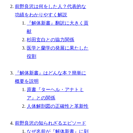
前野良沢は何をした人？代表的な
功績をわかりやすく解説
『解体新書』翻訳に大きく貢
献
杉田玄白との協力関係
医学と蘭学の発展に果たした
役割
『解体新書』はどんな本？簡単に
概要を説明
原書『ターヘル・アナトミ
ア』との関係
人体解剖図の正確性と革新性
前野良沢の知られざるエピソード
なぜ名前が『解体新書』に刻