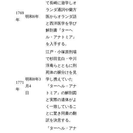
て長崎に遊学しオ
ランダ通詞や蘭方
1769
明和6年
医からオランダ語
年
と西洋医学を学び
解剖書『ターヘ
ル・アナトミア』
を入手する。
江戸・小塚原刑場
で杉田玄白・中川
淳庵らとともに刑
死体の腑分けを見
明和8年3
学し携えていた
1771
月4
『ターヘル・アナ
年
日
トミア』の解剖図
と実際の遺体がよ
く一致しているこ
とに驚き同書の翻
訳を決意する。
『ターヘル・アナ