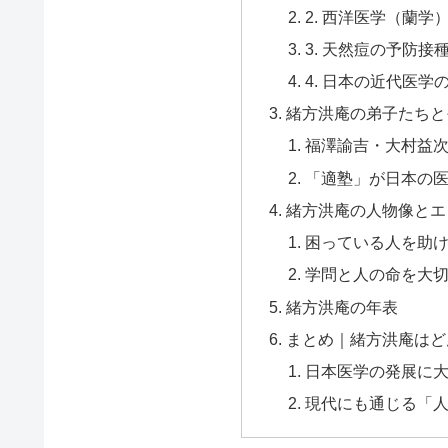
2. 西洋医学（蘭
3. 天然痘の予防
4. 日本の近代医学
緒方洪庵の弟子たちと
福澤諭吉・大村益
「適塾」が日本の
緒方洪庵の人物像とエ
困っている人を助
学問と人の命を大
緒方洪庵の年表
まとめ｜緒方洪庵はど
日本医学の発展に
現代にも通じる「