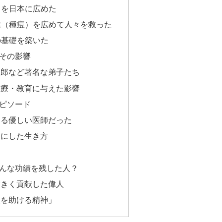
学）を日本に広めた
接種（種痘）を広めて人々を救った
の基礎を築いた
その影響
次郎など著名な弟子たち
医療・教育に与えた影響
ピソード
ける優しい医師だった
切にした生き方
んな功績を残した人？
大きく貢献した偉人
人を助ける精神」