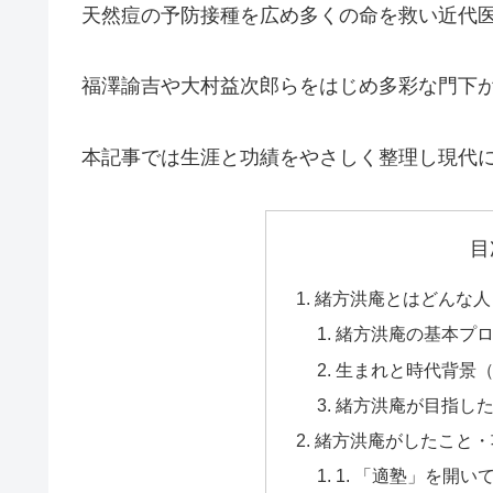
天然痘の予防接種を広め多くの命を救い近代
福澤諭吉や大村益次郎らをはじめ多彩な門下
本記事では生涯と功績をやさしく整理し現代
目
緒方洪庵とはどんな人
緒方洪庵の基本プ
生まれと時代背景
緒方洪庵が目指し
緒方洪庵がしたこと・
1. 「適塾」を開