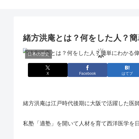
緒方洪庵とは？何をした人？簡
日本の歴史
X
Facebook
はてブ
緒方洪庵は江戸時代後期に大阪で活躍した医
私塾「適塾」を開いて人材を育て西洋医学を