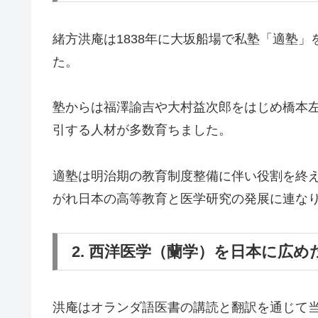
緒方洪庵は1838年に大坂船場で私塾「適塾
た。
塾からは福澤諭吉や大村益次郎をはじめ橋本
引する人材が多数育ちました。
適塾は明治期の教育制度整備に伴い役割を終
がれ日本の高等教育と医学研究の発展に連な
2. 西洋医学（蘭学）を日本に広め
洪庵はオランダ語医書の講読と翻訳を通じて