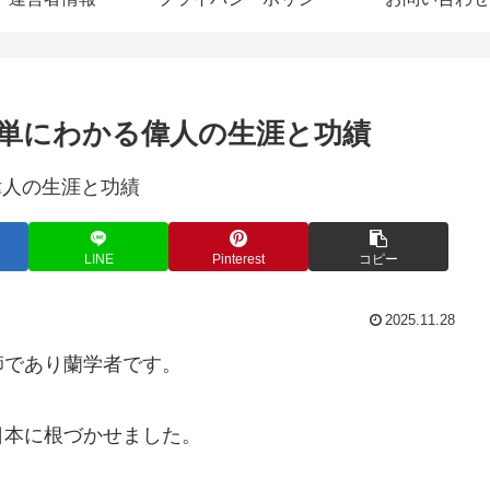
単にわかる偉人の生涯と功績
LINE
Pinterest
コピー
2025.11.28
師であり蘭学者です。
日本に根づかせました。