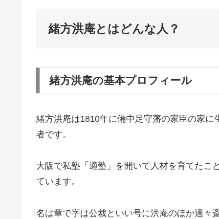
緒方洪庵とはどんな人？
緒方洪庵の基本プロフィール
緒方洪庵は1810年に備中足守藩の家臣の家に
者です。
大阪で私塾「適塾」を開いて人材を育てたこ
ています。
名は章で字は公裁といい号に洪庵のほか適々