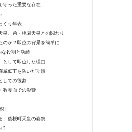
を守った重要な存在
ル
っくり年表
天皇、弟・桃園天皇との関わり
たのか？即位の背景を簡単に
的な役割と功績
」として即位した理由
権威低下を防いだ功績
としての役割
・教養面での影響
整理
る、後桜町天皇の姿勢
的？