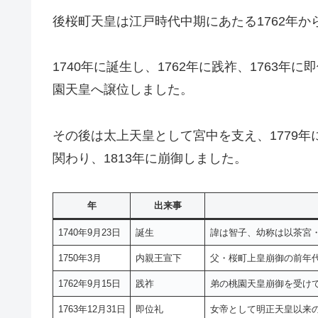
後桜町天皇は江戸時代中期にあたる1762年から
1740年に誕生し、1762年に践祚、1763年
園天皇へ譲位しました。
その後は太上天皇として宮中を支え、1779
関わり、1813年に崩御しました。
年
出来事
1740年9月23日
誕生
諱は智子、幼称は以茶宮
1750年3月
内親王宣下
父・桜町上皇崩御の前年
1762年9月15日
践祚
弟の桃園天皇崩御を受け
1763年12月31日
即位礼
女帝として明正天皇以来