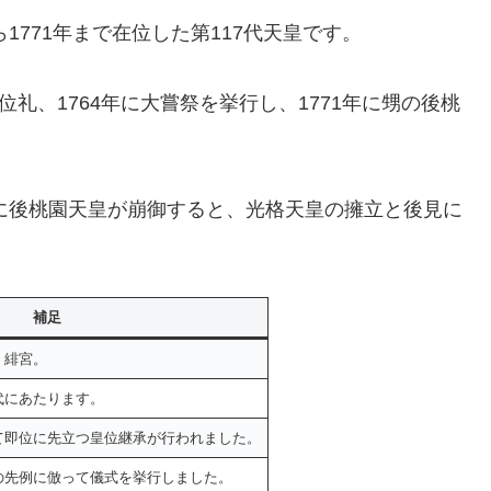
1771年まで在位した第117代天皇です。
に即位礼、1764年に大嘗祭を挙行し、1771年に甥の後桃
年に後桃園天皇が崩御すると、光格天皇の擁立と後見に
補足
・緋宮。
代にあたります。
て即位に先立つ皇位継承が行われました。
の先例に倣って儀式を挙行しました。