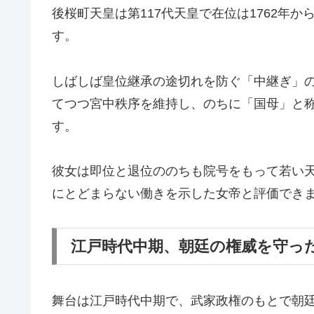
後桜町天皇は第117代天皇で在位は1762年か
す。
しばしば皇位継承の途切れを防ぐ「中継ぎ」
てつつ宮中秩序を維持し、のちに「国母」と
す。
彼女は即位と退位ののちも院号をもって若い
にとどまらない働きを示した女帝と評価でき
江戸時代中期、朝廷の権威を守っ
舞台は江戸時代中期で、武家政権のもとで朝