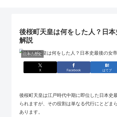
後桜町天皇は何をした人？日本
解説
日本の歴史
X
Facebook
はてブ
後桜町天皇は江戸時代中期に即位した日本史
られますが、その役割は単なる代行にとどま
あります。